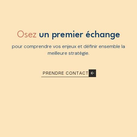
Osez
un
premier échange
pour comprendre vos enjeux et définir ensemble la
meilleure stratégie.
P
R
E
N
D
R
E
C
O
N
T
A
C
T
P
R
E
N
D
R
E
C
O
N
T
A
C
T